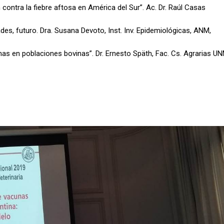
ontra la fiebre aftosa en América del Sur”. Ac. Dr. Raúl Casas
ades, futuro. Dra. Susana Devoto, Inst. Inv. Epidemiológicas, ANM,
nas en poblaciones bovinas”. Dr. Ernesto Späth, Fac. Cs. Agrarias U