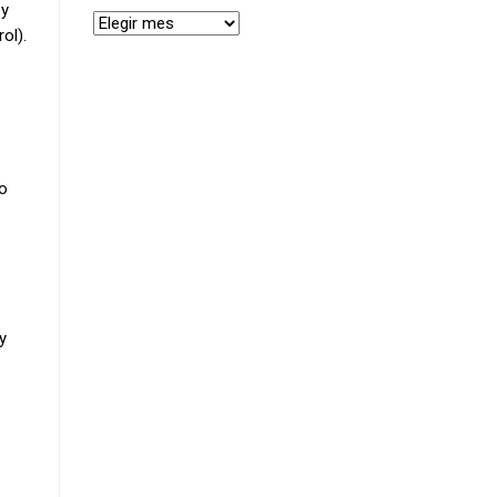
 y
ol).
ro
y