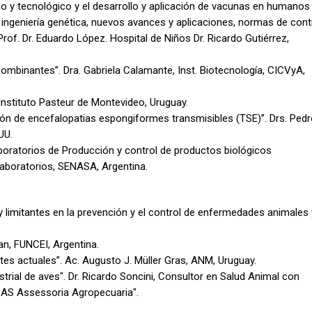
co y tecnológico y el desarrollo y aplicación de vacunas en humanos
ingeniería genética, nuevos avances y aplicaciones, normas de contr
Prof. Dr. Eduardo López. Hospital de Niños Dr. Ricardo Gutiérrez,
ombinantes”. Dra. Gabriela Calamante, Inst. Biotecnología, CICVyA,
 Instituto Pasteur de Montevideo, Uruguay.
sión de encefalopatias espongiformes transmisibles (TSE)”. Drs. Ped
UU.
aboratorios de Producción y control de productos biológicos
 Laboratorios, SENASA, Argentina.
limitantes en la prevención y el control de enfermedades animales 
an, FUNCEI, Argentina.
es actuales”. Ac. Augusto J. Müller Gras, ANM, Uruguay.
trial de aves". Dr. Ricardo Soncini, Consultor en Salud Animal con
"SAS Assessoria Agropecuaria".