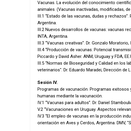
Vacunas. La evolución del conocimiento científi
animales. (Vacunas inactivadas, modificadas, de 
III.1 “Estado de las vacunas, dudas y rechazos”. 
Argentina.
III.2 Nuevos desarrollos de vacunas: vacunas rec
INTA, Argentina.
III.3 “Vacunas creativas”. Dr. Gonzalo Moratorio,
III.4 “Producción de vacunas: Potencial transmi
Piccardo y David Asher. ANM, Uruguay y FDA, EE.
III.5 “Normas de Bioseguridad y Calidad en los l
veterinarios". Dr. Eduardo Maradei, Dirección de
Sesión IV.
Programas de vacunación. Programas exitosos y 
humanas mediante la vacunación.
IV.1 “Vacunas para adultos”. Dr. Daniel Stambouli
V.2 “Vacunaciones en Uruguay. Aspectos relevant
IV.3 “El empleo de vacunas en la producción indus
orientación en Aves y Cerdos, Argentina. DMV, 