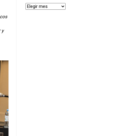
icos
 y