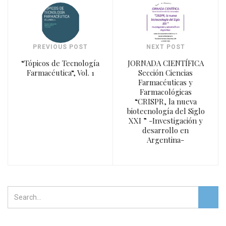
PREVIOUS POST
NEXT POST
“Tópicos de Tecnología
JORNADA CIENTÍFICA
Farmacéutica“, Vol. 1
Sección Ciencias
Farmacéuticas y
Farmacológicas
“CRISPR, la nueva
biotecnología del Siglo
XXI ” -Investigación y
desarrollo en
Argentina-