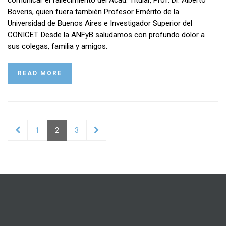
comunicar el fallecimiento del Acad. Titular, Prof. Dr. Alberto
Boveris, quien fuera también Profesor Emérito de la
Universidad de Buenos Aires e Investigador Superior del
CONICET. Desde la ANFyB saludamos con profundo dolor a
sus colegas, familia y amigos.
READ MORE
Navegación
1
2
3
de
entradas